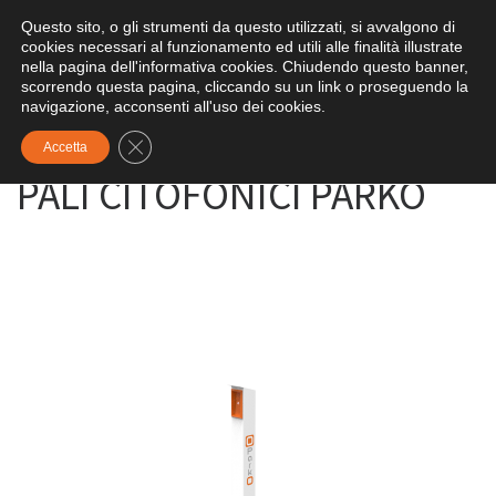
Questo sito, o gli strumenti da questo utilizzati, si avvalgono di
Skip to content
Search
cookies necessari al funzionamento ed utili alle finalità illustrate
Me
nella pagina dell'informativa cookies. Chiudendo questo banner,
scorrendo questa pagina, cliccando su un link o proseguendo la
navigazione, acconsenti all'uso dei cookies.
Pagina iniziale
»
PRODOTTI
»
PALI CITOFONICI PARKO
Close GDPR Cookie Banner
Accetta
PALI CITOFONICI PARKO