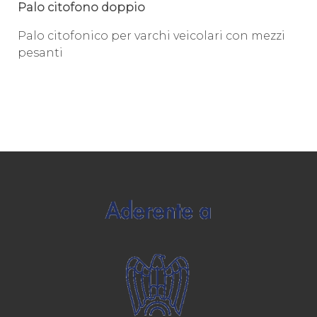
Palo citofono doppio
Palo citofonico per varchi veicolari con mezzi
pesanti