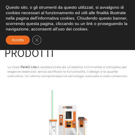
Questo sito, o gli strumenti da questo utilizzati, si avvalgono di
Skip to content
Search
cookies necessari al funzionamento ed utili alle finalità illustrate
Me
nella pagina dell'informativa cookies. Chiudendo questo banner,
scorrendo questa pagina, cliccando su un link o proseguendo la
navigazione, acconsenti all'uso dei cookies.
Pagina iniziale
»
PRODOTTI
Close GDPR Cookie Banner
Accetta
PRODOTTI
La linea
ParkO Lite
è caratterizzata da un’estetica minimalista e compatta per
esigenze essenziali, senza sacrificare la funzionalità, il design e la qualità
costruttiva. Un ottimo compromesso tra tecnologia avanzata e costo contenuto.