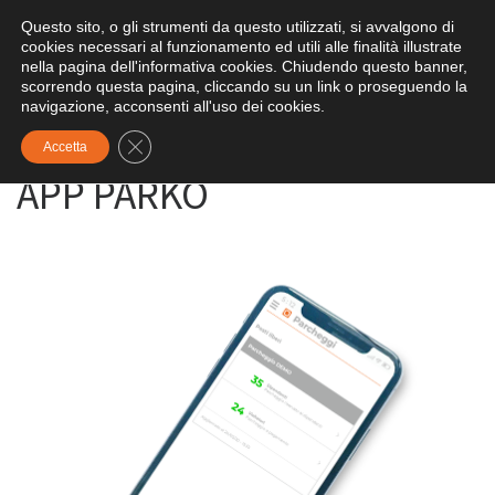
Questo sito, o gli strumenti da questo utilizzati, si avvalgono di
Skip to content
Search
cookies necessari al funzionamento ed utili alle finalità illustrate
Me
nella pagina dell'informativa cookies. Chiudendo questo banner,
scorrendo questa pagina, cliccando su un link o proseguendo la
navigazione, acconsenti all'uso dei cookies.
Pagina iniziale
»
PRODOTTI
»
APP PARKO
Close GDPR Cookie Banner
Accetta
APP PARKO